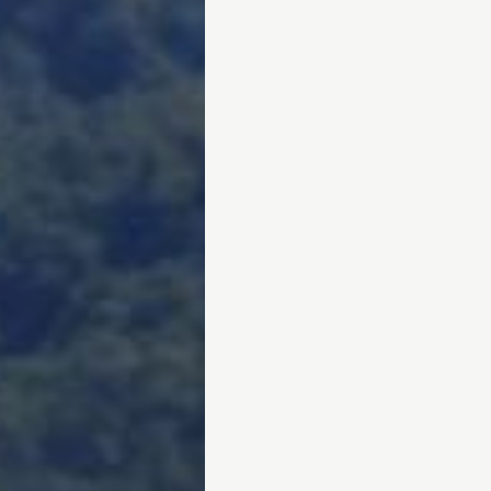
CACCIA
GHJUVELLINA
TALCINI
RUSTINU
VALLERUSTIE