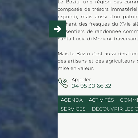
Le Boziu, une région pas comme
composée de trésors immatériels
rispondi, mais aussi d’un patri
cachant des fresques du XVIe s
de sentiers de randonnée comm
Santa Lucia di Moriani, traversant
Mais le Boziu c’est aussi des h
des artisans et des agriculteurs
mise en valeur.
Appeler
04 95 30 66 32
AGENDA
ACTIVITÉS
COMM
SERVICES
DÉCOUVRIR LES