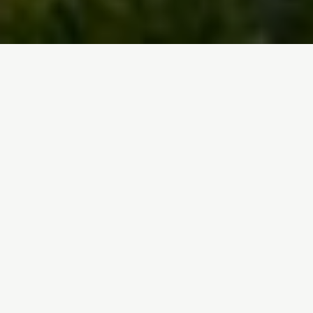
DÉCOUVREZ NOTRE TERRITOIRE
BOZIU
Le Boziu, une région pas comme les autres ... Riche
d’une mémoire ancestrale composée de trésors
immatériels comme les paghjelle et la tradition du
chjami e rispondi, mais aussi d’un patrimoine
architectural exceptionnel avec des églises cachant
des fresques du XVIe siècle comme à Sermanu, elle
est également dotée de sentiers de randonnée
comme le fameux mare a mare qui part de Cargèse à