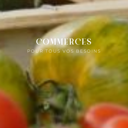
CACCIA
GHJUVELLINA
TALCINI
RUSTINU
VALLERUSTIE
NIOLU
BOZIU
COMMERCES
POUR TOUS VOS BESOINS
PROFITEZ
ACTIVITÉS
COMMERCES